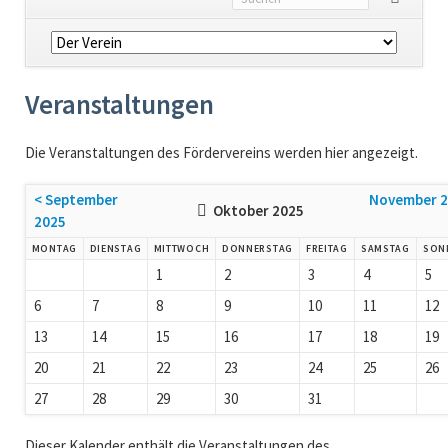
Navigation
überspringen
Veranstaltungen
Die Veranstaltungen des Fördervereins werden hier angezeigt.
< September
November 2
Oktober 2025
2025
MO
NTAG
DI
ENSTAG
MI
TTWOCH
DO
NNERSTAG
FR
EITAG
SA
MSTAG
SO
N
1
2
3
4
5
6
7
8
9
10
11
12
13
14
15
16
17
18
19
20
21
22
23
24
25
26
27
28
29
30
31
Dieser Kalender enthält die Veranstaltungen des