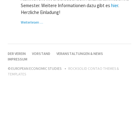
Semester. Weitere Informationen dazu gibt es
hier
.
Herzliche Einladung!
Perspektiven
Weiterlesen …
nach
dem
EES-
Studium:
Philipp
NAVIGATION
DER VEREIN
VORSTAND
VERANSTALTUNGEN & NEWS
Schuch
ÜBERSPRINGEN
IMPRESSUM
© EUROPEAN ECONOMIC STUDIES
ROCKSOLID CONTAO THEMES &
TEMPLATES